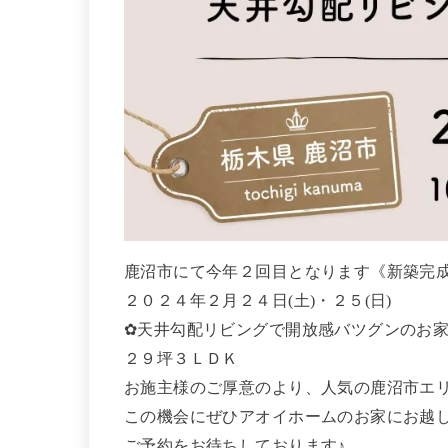
鹿沼市にて今年２回目となります《新築完
２０２４年２月２４日(土)・２５(日)
✿天井勾配リビングで開放感バツグンのお家
２９坪３ＬＤＫ
お施主様のご厚意のより、人気の鹿沼市エ
この機会にぜひアオイホームのお家にお越
ご予約をお待ちしております♪