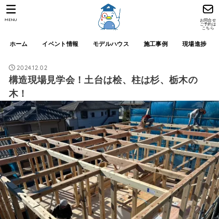
MENU
お問合せ
ご予約は
こちら
ホーム
イベント情報
モデルハウス
施工事例
現場進捗
2024.12.02
構造現場見学会！土台は桧、柱は杉、栃木の
木！