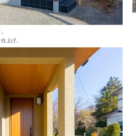
ク。
ク仕上げ。