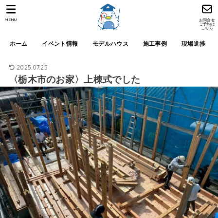
MENU
お問合せ
ご予約は
こちら
ホーム
イベント情報
モデルハウス
施工事例
現場進捗
2025.07.25
〈栃木市のお家〉上棟式でした