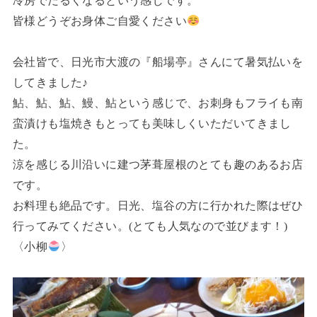
冷房でだるくなるという感じです。
皆様どうぞお身体ご自愛ください
会社皆で、日光市大渡の『船場亭』さんにて暑気払いを
してきました♪
鮎、鮎、鮎、鰻、鮎という感じで、お刺身もフライも南
蛮漬けも塩焼きもとっても美味しくいただいてきまし
た。
涼を感じる川沿いに建つ茅葺屋根のとても趣のあるお店
です。
お料理も絶品です。日光、塩谷の方に行かれた際はぜひ
行ってみてください。(とても人気なので並びます！)
〈小柳
〉