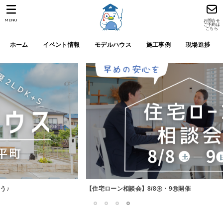
MENU
お問合せ
ご予約は
こちら
ホーム
イベント情報
モデルハウス
施工事例
現場進捗
【住宅ローン相談会】8/8㊏・9㊐開催
1
2
3
4