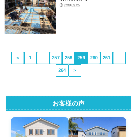
2018.02.05
＜
1
…
257
258
259
260
261
…
264
＞
お客様の声