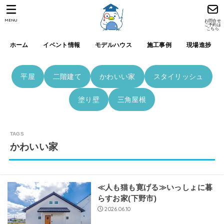
MENU
お問合せ
ご予約は
こちら
ホーム
イベント情報
モデルハウス
施工事例
現場進捗
平屋
二階建て
かわいい家
スタイリッシュ
塗り壁
三角屋根
かわいい家
≪人も猫も寛げる≫いっしょに暮
らすお家(下野市)
2026.06.10