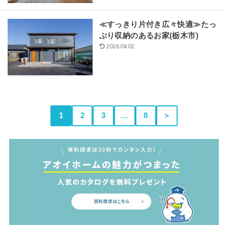
≪すっきり片付き広々快適≫たっ
ぷり収納のあるお家(栃木市)
2026.04.02
1
2
3
…
8
＞